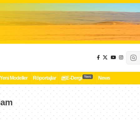
Yeni
Yeni Modeller
Röportajlar
E-Dergi
News
eam