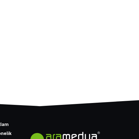
klam
nelik