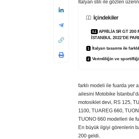
İtalyan stili ile gözleri üzer
İçindekiler
APRİLİA SR GT 200
İSTANBUL 2022’DE PAR
İtalyan tasarımı ile fark
Verimliliğin ve sportifliğ
farklı modeli ile fuarda yer
ailesini Motobike İstanbul’d
motosiklet devi, RS 125
1100, TUAREG 660, TUON
TUONO 660 modelleri ile fua
En büyük ilgiyi görenlerin 
200 geldi.