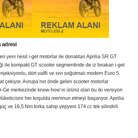
n adresi
 en yeni nesil i-get motorlar ile donatılan Aprilia SR GT
iği ile kompakt GT scooter segmentinde de iz bırakan i-get
 enjeksiyonlu, dört valfli ve sıvı soğutmalı modern Euro 5
at çekiyor. Avrupa’nın önde gelen scooter motorlar
 Ar-Ge merkezinde know-how’ın ürünü olan bu iki versiyon
 tüketicisini her koşulda memnun etmeyi başarıyor. Aprilia
ç ve 16,5 Nm torka sahip yepyeni 174 cc tek silindirli