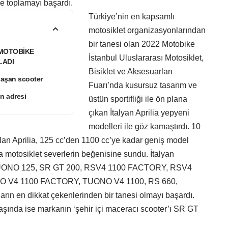
ine toplamayı başardı.
Türkiye’nin en kapsamlı
motosiklet organizasyonlarından
bir tanesi olan 2022 Motobike
 MOTOBİKE
İstanbul Uluslararası Motosiklet,
LADI
Bisiklet ve Aksesuarları
lılaşan scooter
Fuarı’nda kusursuz tasarım ve
in adresi
üstün sportifliği ile ön plana
çıkan İtalyan Aprilia yepyeni
modelleri ile göz kamaştırdı. 10
 alan Aprilia, 125 cc’den 1100 cc’ye kadar geniş model
a motosiklet severlerin beğenisine sundu. İtalyan
, TUONO 125, SR GT 200, RSV4 1100 FACTORY, RSV4
O V4 1100 FACTORY, TUONO V4 1100, RS 660,
rın en dikkat çekenlerinden bir tanesi olmayı başardı.
başında ise markanın ‘şehir içi maceracı scooter’ı SR GT