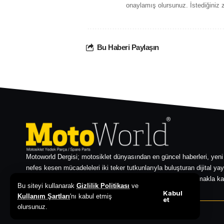
onaylamış olursunuz. İstediğiniz z
Bu Haberi Paylaşın
Motoworld Dergisi; motosiklet dünyasından en güncel haberleri, yeni
nefes kesen mücadeleleri iki teker tutkunlarıyla buluşturan dijital yay
zengin E-Dergi arşivimizle motosiklet kültürünü sadece okumakla ka
Bu siteyi kullanarak
Gizlilik Politikası
ve
her zaman bir adım önde çıkın!
Kabul
Kullanım Şartları
'nı kabul etmiş
et
olursunuz.