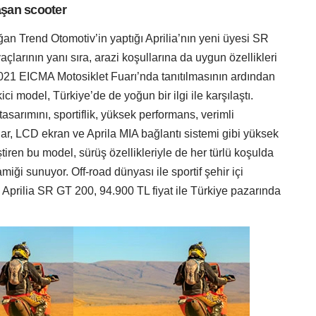
laşan scooter
ğan Trend Otomotiv’in yaptığı Aprilia’nın yeni üyesi SR
yaçlarının yanı sıra, arazi koşullarına da uygun özellikleri
. 2021 EICMA Motosiklet Fuarı’nda tanıtılmasının ardından
ci model, Türkiye’de de yoğun bir ilgi ile karşılaştı.
tasarımını, sportiflik, yüksek performans, verimli
lar, LCD ekran ve Aprila MIA bağlantı sistemi gibi yüksek
ştiren bu model, sürüş özellikleriyle de her türlü koşulda
miği sunuyor. Off-road dünyası ile sportif şehir içi
n Aprilia SR GT 200, 94.900 TL fiyat ile Türkiye pazarında