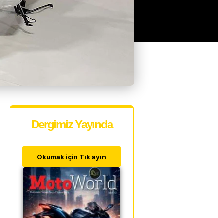
Dergimiz Yayında
Okumak için Tıklayın