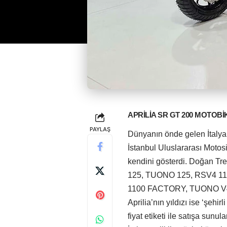
APRİLİA SR GT 200 MOTOBİ
PAYLAŞ
Dünyanın önde gelen İtalyan
İstanbul Uluslararası Motosi
kendini gösterdi. Doğan Tre
125, TUONO 125, RSV4 1
1100 FACTORY, TUONO V4 1
Aprilia’nın yıldızı ise ‘şeh
fiyat etiketi ile satışa sunul