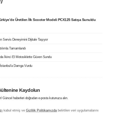
rkiye’de Üretilen İlk Scooter Modeli PCX125 Satışa Sunuldu
ın Servis Deneyimini Dijitale Taşıyor
tılımla Tamamlandı
da İkinci El Motosiklette Güven Sundu
İstanbul’a Damga Vurdu
Bültenine Kaydolun
in! Güncel haberleri doğrudan e-posta kutunuza alın.
zı
kabul etmiş ve
Gizlilik Politikamızda
belirtilen veri uygulamalarını