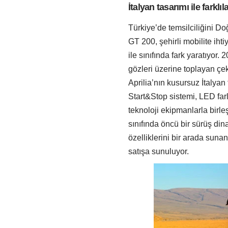
İtalyan tasarımı ile farklı
Türkiye’de temsilciliğini Do
GT 200, şehirli mobilite ihti
ile sınıfında fark yaratıyor
gözleri üzerine toplayan çeki
Aprilia’nın kusursuz İtalyan 
Start&Stop sistemi, LED far
teknoloji ekipmanlarla birle
sınıfında öncü bir sürüş dina
özelliklerini bir arada suna
satışa sunuluyor.