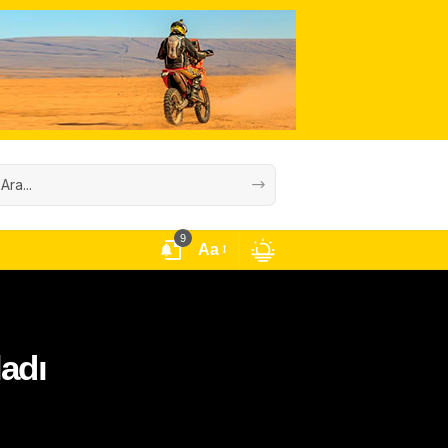
9
Aa
ladı