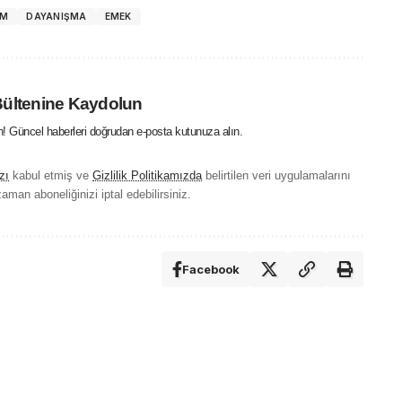
AM
DAYANIŞMA
EMEK
Bültenine Kaydolun
in! Güncel haberleri doğrudan e-posta kutunuza alın.
zı
kabul etmiş ve
Gizlilik Politikamızda
belirtilen veri uygulamalarını
aman aboneliğinizi iptal edebilirsiniz.
Facebook