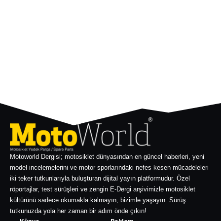
Motoworld Dergisi; motosiklet dünyasından en güncel haberleri, yeni
model incelemelerini ve motor sporlarındaki nefes kesen mücadeleleri
iki teker tutkunlarıyla buluşturan dijital yayın platformudur. Özel
röportajlar, test sürüşleri ve zengin E-Dergi arşivimizle motosiklet
kültürünü sadece okumakla kalmayın, bizimle yaşayın. Sürüş
tutkunuzda yola her zaman bir adım önde çıkın!