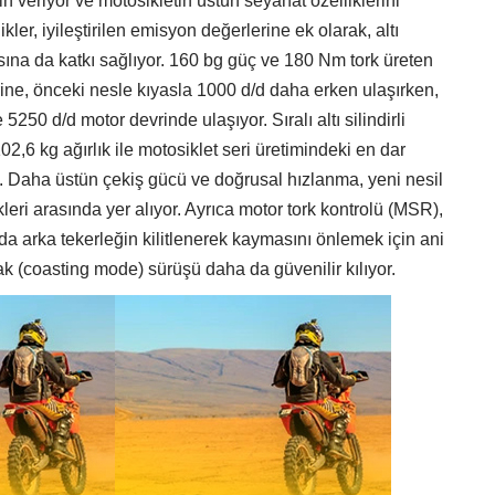
in veriyor ve motosikletin üstün seyahat özelliklerini
ikler, iyileştirilen emisyon değerlerine ek olarak, altı
sına da katkı sağlıyor. 160 bg güç ve 180 Nm tork üreten
e, önceki nesle kıyasla 1000 d/d daha erken ulaşırken,
250 d/d motor devrinde ulaşıyor. Sıralı altı silindirli
2,6 kg ağırlık ile motosiklet seri üretimindeki en dar
. Daha üstün çekiş gücü ve doğrusal hızlanma, yeni nesil
eri arasında yer alıyor. Ayrıca motor tork kontrolü (MSR),
da arka tekerleğin kilitlenerek kaymasını önlemek için ani
ak (coasting mode) sürüşü daha da güvenilir kılıyor.