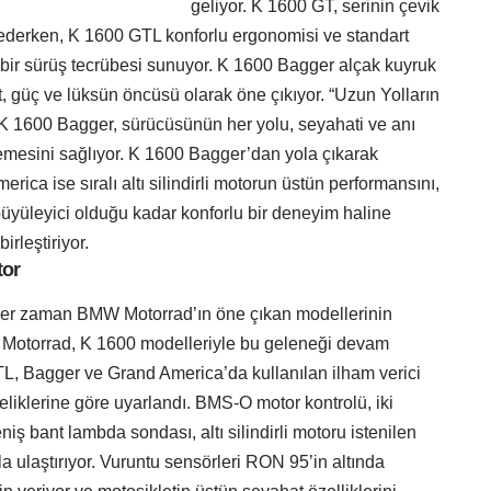
geliyor. K 1600 GT, serinin çevik
 ederken, K 1600 GTL konforlu ergonomisi ve standart
i bir sürüş tecrübesi sunuyor. K 1600 Bagger alçak kuyruk
fet, güç ve lüksün öncüsü olarak öne çıkıyor. “Uzun Yolların
K 1600 Bagger, sürücüsünün her yolu, seyahati ve anı
emesini sağlıyor. K 1600 Bagger’dan yola çıkarak
ica ise sıralı altı silindirli motorun üstün performansını,
büyüleyici olduğu kadar konforlu bir deneyim haline
irleştiriyor.
tor
lar her zaman BMW Motorrad’ın öne çıkan modellerinin
 Motorrad, K 1600 modelleriyle bu geleneği devam
GTL, Bagger ve Grand America’da kullanılan ilham verici
iklerine göre uyarlandı. BMS-O motor kontrolü, iki
niş bant lambda sondası, altı silindirli motoru istenilen
a ulaştırıyor. Vuruntu sensörleri RON 95’in altında