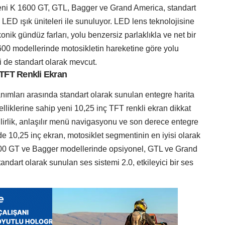
eni K 1600 GT, GTL, Bagger ve Grand America, standart
LED ışık üniteleri ile sunuluyor. LED lens teknolojisine
onik gündüz farları, yolu benzersiz parlaklıkla ve net bir
1600 modellerinde motosikletin hareketine göre yolu
vi de standart olarak mevcut.
 TFT Renkli Ekran
nımları arasında standart olarak sunulan entegre harita
lliklerine sahip yeni 10,25 inç TFT renkli ekran dikkat
irlik, anlaşılır menü navigasyonu ve son derece entegre
de 10,25 inç ekran, motosiklet segmentinin en iyisi olarak
1600 GT ve Bagger modellerinde opsiyonel, GTL ve Grand
ndart olarak sunulan ses sistemi 2.0, etkileyici bir ses