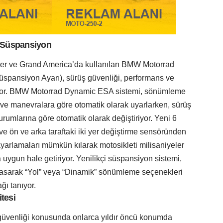
k Süspansiyon
er ve Grand America’da kullanılan BMW Motorrad
spansiyon Ayarı), sürüş güvenliği, performans ve
şıyor. BMW Motorrad Dynamic ESA sistemi, sönümleme
a ve manevralara göre otomatik olarak uyarlarken, sürüş
rumlarına göre otomatik olarak değiştiriyor. Yeni 6
e ön ve arka taraftaki iki yer değiştirme sensöründen
ayarlamaları mümkün kılarak motosikleti milisaniyeler
 uygun hale getiriyor. Yenilikçi süspansiyon sistemi,
basarak “Yol” veya “Dinamik” sönümleme seçenekleri
ı tanıyor.
tesi
üvenliği konusunda onlarca yıldır öncü konumda