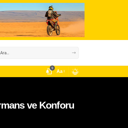
9
Aa
ormans ve Konforu