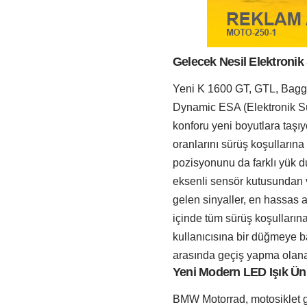
Gelecek Nesil Elektroni
Yeni K 1600 GT, GTL, Bagg
Dynamic ESA (Elektronik Sü
konforu yeni boyutlara ta
oranlarını sürüş koşulların
pozisyonunu da farklı yük du
eksenli sensör kutusundan v
gelen sinyaller, en hassas 
içinde tüm sürüş koşullarına
kullanıcısına bir düğmeye 
arasında geçiş yapma olanağ
Yeni Modern LED Işık Üni
BMW Motorrad, motosiklet g