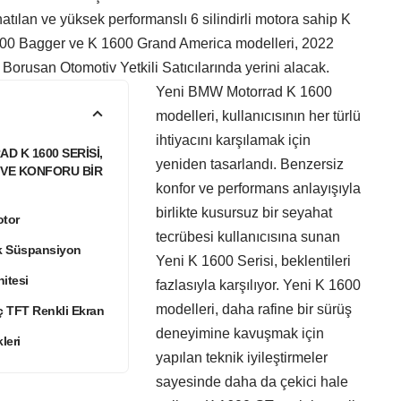
natılan ve yüksek performanslı 6 silindirli motora sahip K
00 Bagger ve K 1600 Grand America modelleri, 2022
n Borusan Otomotiv Yetkili Satıcılarında yerini alacak.
Yeni BMW Motorrad K 1600
modelleri, kullanıcısının her türlü
ihtiyacını karşılamak için
 K 1600 SERİSİ,
yeniden tasarlandı. Benzersiz
VE KONFORU BİR
konfor ve performans anlayışıyla
birlikte kusursuz bir seyahat
otor
tecrübesi kullanıcısına sunan
ik Süspansiyon
Yeni K 1600 Serisi, beklentileri
itesi
fazlasıyla karşılıyor. Yeni K 1600
modelleri, daha rafine bir sürüş
ç TFT Renkli Ekran
deneyimine kavuşmak için
leri
yapılan teknik iyileştirmeler
sayesinde daha da çekici hale