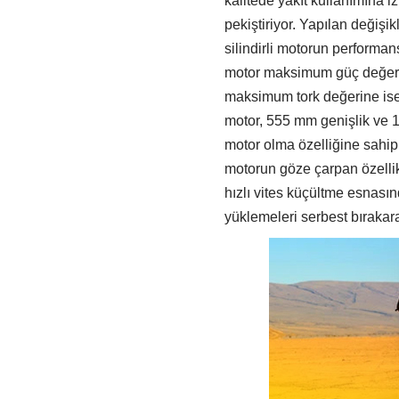
kalitede yakıt kullanımına iz
pekiştiriyor. Yapılan değişikl
silindirli motorun performan
motor maksimum güç değerin
maksimum tork değerine ise 5
motor, 555 mm genişlik ve 10
motor olma özelliğine sahip
motorun göze çarpan özellikl
hızlı vites küçültme esnasın
yüklemeleri serbest bırakar