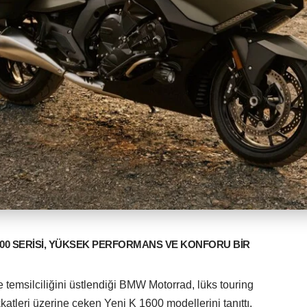
00 SERİSİ, YÜKSEK PERFORMANS VE KONFORU BİR
 temsilciliğini üstlendiği BMW Motorrad, lüks touring
atleri üzerine çeken Yeni K 1600 modellerini tanıttı.