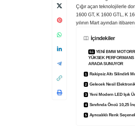
Çığır açan teknolojilerle do
1600 GT, K 1600 GTL, K 16
yılının Mart ayından itibare
İçindekiler
YENİ BMW MOTORRAD
YÜKSEK PERFORMANS 
ARADA SUNUYOR
Rakipsiz Altı Silindirli M
Gelecek Nesil Elektron
Yeni Modern LED Işık Ün
Sınıfında Öncü 10,25 İn
Ayrıcalıklı Renk Seçenek