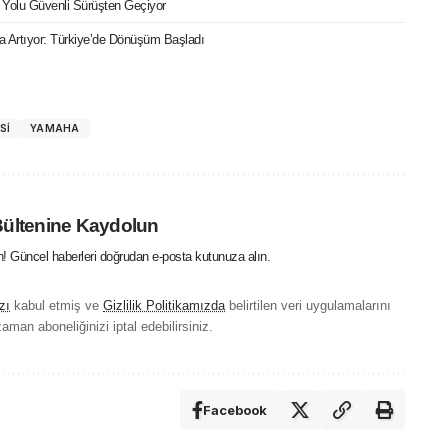
 Yolu Güvenli Sürüşten Geçiyor
ızla Artıyor: Türkiye’de Dönüşüm Başladı
SI
YAMAHA
Bültenine Kaydolun
in! Güncel haberleri doğrudan e-posta kutunuza alın.
zı
kabul etmiş ve
Gizlilik Politikamızda
belirtilen veri uygulamalarını
aman aboneliğinizi iptal edebilirsiniz.
Facebook