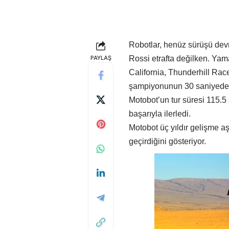
Robotlar, henüz sürüşü devr
PAYLAŞ
Rossi etrafta değilken. Yam
California, Thunderhill Ra
şampiyonunun 30 saniyeden 
Motobot’un tur süresi 115.
başarıyla ilerledi.
Motobot üç yıldır gelişme a
geçirdiğini gösteriyor.