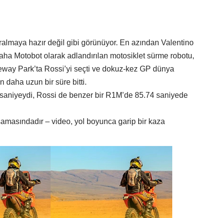
almaya hazır değil gibi görünüyor. En azından Valentino
aha Motobot olarak adlandırılan motosiklet sürme robotu,
ceway Park’ta Rossi’yi seçti ve dokuz-kez GP dünya
daha uzun bir süre bitti.
5 saniyeydi, Rossi de benzer bir R1M’de 85.74 saniyede
şamasındadır – video, yol boyunca garip bir kaza