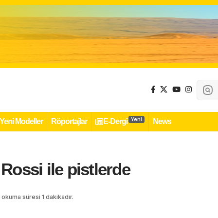
Yeni
Yeni Modeller
Röportajlar
E-Dergi
News
ossi ile pistlerde
 okuma süresi 1 dakikadır.