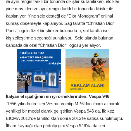
ile aynı rengin farklı bir tonunda dikişler kullanılırken, elcikler
yine mavi deri ve aynı rengin farklı bir tonunda dikişler ile
kaplanıyor. Yine sele desteği de “Dior Monogram” orijinal
kumaş döşemeyle kaplanıyor. Sağ tarafta “Christian Dior
Paris” logolu özel bir sticker bulunurken, sol tarafta ise
kişiselleştirme seçeneği sunuluyor. Sele altında bulunan
kancada da özel “Christian Dior” logosu yer alıyor.
İtalyan el işçiliğinin en iyi örneklerinden: Vespa 946
1956 yılında üretilen Vespa prototip MP6’dan ilham alınarak
yenilikçi bir model olarak geliştirilen Vespa 946 da, ilk kez
EICMA 2012’de tanıtıldıktan sonra 2013’te satışa sunulmuştu.
İlham kaynağı olan prototip gibi Vespa 946’da da ileri