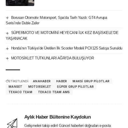
Borusan Otomotiv Motorsport, Spa’da Tarih Yazdı: GT4 Avrupa
Serisi’nde Duble Zafer
SÜPERMOTO VE MOTOMİNİ HEYECANI İLK KEZ BAŞİSKELE’DE
YAŞANACAK
Honda’nın Türkiye’de Üretilen İlk Scooter Modeli PCX125 Satışa Sunuldu
MOTOSİKLET TUTKUNLARI AĞRI’DA BULUŞUYOR
ETİKETLENDİ:
ANAHABER
HABER
MAKSI GRUP PILOTLAR
MANSET
MOTORSIKLET
SÜPER GRUP PILOTLAR
TEXACO TEAM
TEXACO TEAM AMS
Aylık Haber Bültenine Kaydolun
Gelişmeleri takip edin! Güncel haberleri doğrudan e-posta