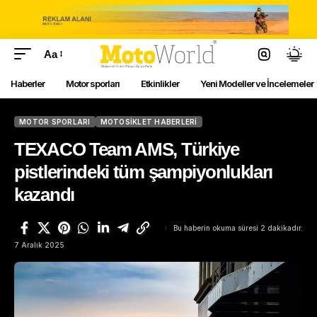
Aa
Haberler
Motor sporları
Etkinlikler
Yeni Modeller ve İncelemeler
MOTOR SPORLARI
MOTOSIKLET HABERLERI
TEXACO Team AMS, Türkiye
pistlerindeki tüm şampiyonlukları
kazandı
Bu haberin okuma süresi 2 dakikadır.
7 Aralık 2025