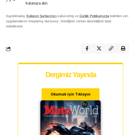
kutunuza alın.
Kaydolmakla,
Kullanım Şartlarımızı
kabul etmiş ve
Gizlilik Politikamızda
belirtilen veri
uygulamalarını onaylamış olursunuz. İstediğiniz zaman aboneliğinizi iptal
edebilirsiniz.
Dergimiz Yayında
Okumak için Tıklayın