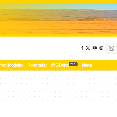
Yeni
Yeni Modeller
Röportajlar
E-Dergi
News