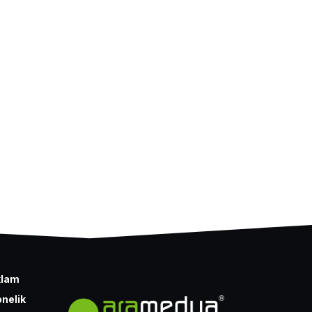
klam
nelik