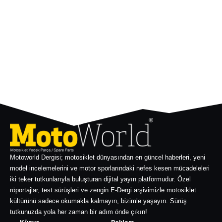
Motoworld Dergisi; motosiklet dünyasından en güncel haberleri, yeni
model incelemelerini ve motor sporlarındaki nefes kesen mücadeleleri
iki teker tutkunlarıyla buluşturan dijital yayın platformudur. Özel
röportajlar, test sürüşleri ve zengin E-Dergi arşivimizle motosiklet
kültürünü sadece okumakla kalmayın, bizimle yaşayın. Sürüş
tutkunuzda yola her zaman bir adım önde çıkın!