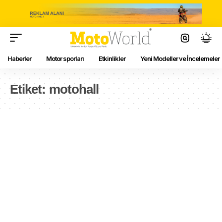
Haberler
Motor sporları
Etkinlikler
Yeni Modeller ve İncelemeler
Etiket:
motohall