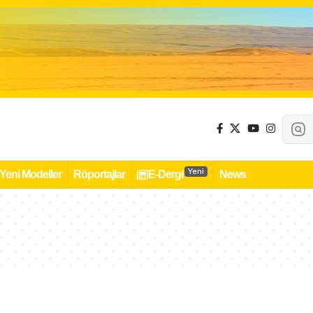
Yeni
Yeni Modeller
Röportajlar
E-Dergi
News