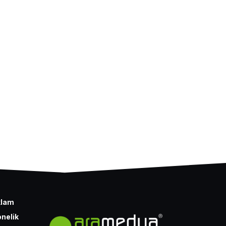
klam
nelik