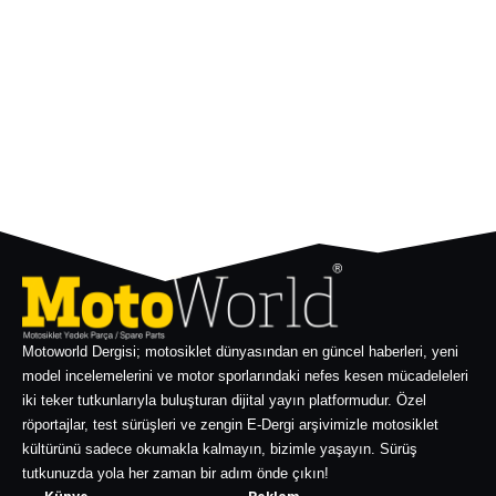
Motoworld Dergisi; motosiklet dünyasından en güncel haberleri, yeni
model incelemelerini ve motor sporlarındaki nefes kesen mücadeleleri
iki teker tutkunlarıyla buluşturan dijital yayın platformudur. Özel
röportajlar, test sürüşleri ve zengin E-Dergi arşivimizle motosiklet
kültürünü sadece okumakla kalmayın, bizimle yaşayın. Sürüş
tutkunuzda yola her zaman bir adım önde çıkın!