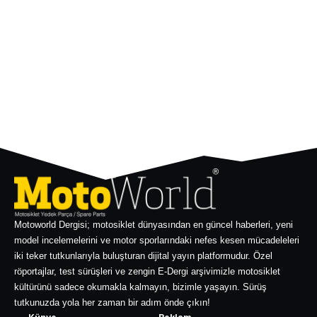
Motoworld Dergisi; motosiklet dünyasından en güncel haberleri, yeni
model incelemelerini ve motor sporlarındaki nefes kesen mücadeleleri
iki teker tutkunlarıyla buluşturan dijital yayın platformudur. Özel
röportajlar, test sürüşleri ve zengin E-Dergi arşivimizle motosiklet
kültürünü sadece okumakla kalmayın, bizimle yaşayın. Sürüş
tutkunuzda yola her zaman bir adım önde çıkın!