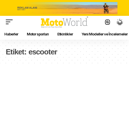
Haberler
Motor sporları
Etkinlikler
Yeni Modeller ve İncelemeler
Etiket:
escooter