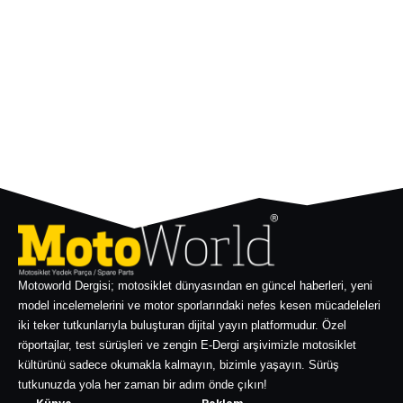
Motoworld Dergisi; motosiklet dünyasından en güncel haberleri, yeni
model incelemelerini ve motor sporlarındaki nefes kesen mücadeleleri
iki teker tutkunlarıyla buluşturan dijital yayın platformudur. Özel
röportajlar, test sürüşleri ve zengin E-Dergi arşivimizle motosiklet
kültürünü sadece okumakla kalmayın, bizimle yaşayın. Sürüş
tutkunuzda yola her zaman bir adım önde çıkın!