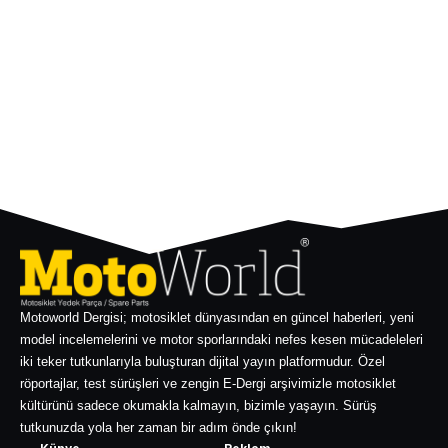
Motoworld Dergisi; motosiklet dünyasından en güncel haberleri, yeni
model incelemelerini ve motor sporlarındaki nefes kesen mücadeleleri
iki teker tutkunlarıyla buluşturan dijital yayın platformudur. Özel
röportajlar, test sürüşleri ve zengin E-Dergi arşivimizle motosiklet
kültürünü sadece okumakla kalmayın, bizimle yaşayın. Sürüş
tutkunuzda yola her zaman bir adım önde çıkın!