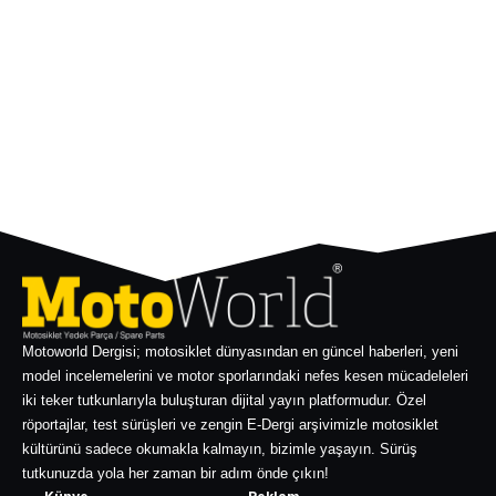
Motoworld Dergisi; motosiklet dünyasından en güncel haberleri, yeni
model incelemelerini ve motor sporlarındaki nefes kesen mücadeleleri
iki teker tutkunlarıyla buluşturan dijital yayın platformudur. Özel
röportajlar, test sürüşleri ve zengin E-Dergi arşivimizle motosiklet
kültürünü sadece okumakla kalmayın, bizimle yaşayın. Sürüş
tutkunuzda yola her zaman bir adım önde çıkın!