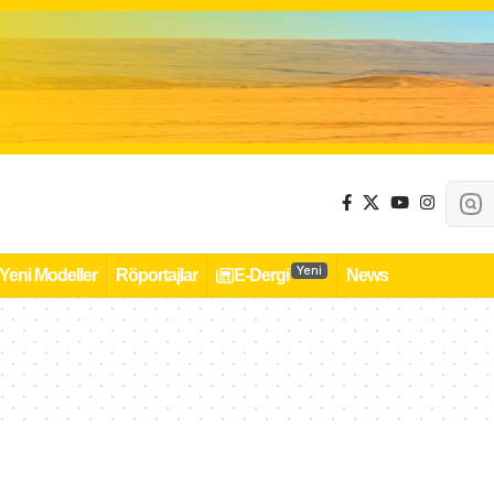
Yeni
Yeni Modeller
Röportajlar
E-Dergi
News