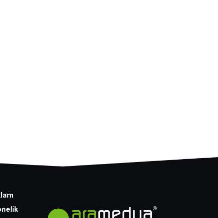
klam
nelik