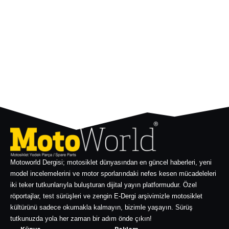
Motoworld Dergisi; motosiklet dünyasından en güncel haberleri, yeni
model incelemelerini ve motor sporlarındaki nefes kesen mücadeleleri
iki teker tutkunlarıyla buluşturan dijital yayın platformudur. Özel
röportajlar, test sürüşleri ve zengin E-Dergi arşivimizle motosiklet
kültürünü sadece okumakla kalmayın, bizimle yaşayın. Sürüş
tutkunuzda yola her zaman bir adım önde çıkın!