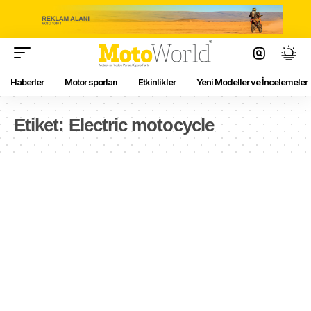
Haberler
Motor sporları
Etkinlikler
Yeni Modeller ve İncelemeler
Etiket:
Electric motocycle