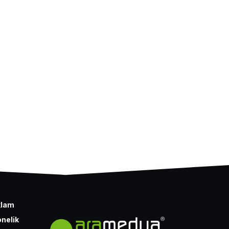
klam
nelik