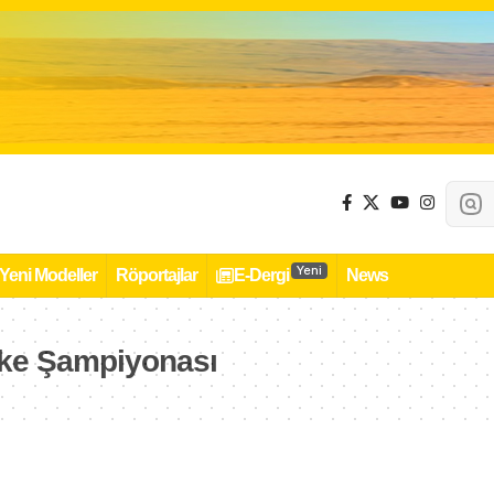
Yeni
Yeni Modeller
Röportajlar
E-Dergi
News
ke Şampiyonası