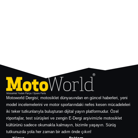
Motoworld Dergisi; motosiklet dünyasından en güncel haberleri, yeni
model incelemelerini ve motor sporlarındaki nefes kesen mücadeleleri
iki teker tutkunlarıyla buluşturan dijital yayın platformudur. Özel
röportajlar, test sürüşleri ve zengin E-Dergi arşivimizle motosiklet
kültürünü sadece okumakla kalmayın, bizimle yaşayın. Sürüş
tutkunuzda yola her zaman bir adım önde çıkın!