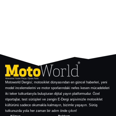
Motoworld Dergisi; motosiklet dünyasından en güncel haberleri, yeni
model incelemelerini ve motor sporlarındaki nefes kesen mücadeleleri
iki teker tutkunlarıyla buluşturan dijital yayın platformudur. Özel
röportajlar, test sürüşleri ve zengin E-Dergi arşivimizle motosiklet
kültürünü sadece okumakla kalmayın, bizimle yaşayın. Sürüş
tutkunuzda yola her zaman bir adım önde çıkın!