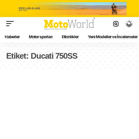
Haberler
Motor sporları
Etkinlikler
Yeni Modeller ve İncelemeler
Etiket:
Ducati 750SS