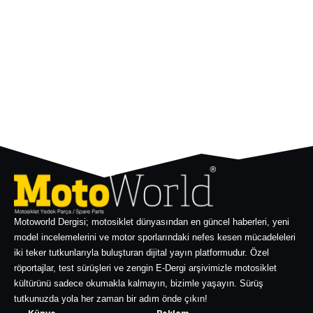
Motoworld Dergisi; motosiklet dünyasından en güncel haberleri, yeni
model incelemelerini ve motor sporlarındaki nefes kesen mücadeleleri
iki teker tutkunlarıyla buluşturan dijital yayın platformudur. Özel
röportajlar, test sürüşleri ve zengin E-Dergi arşivimizle motosiklet
kültürünü sadece okumakla kalmayın, bizimle yaşayın. Sürüş
tutkunuzda yola her zaman bir adım önde çıkın!