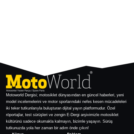
Motoworld Dergisi; motosiklet dünyasından en güncel haberleri, yeni
model incelemelerini ve motor sporlarındaki nefes kesen mücadeleleri
iki teker tutkunlarıyla buluşturan dijital yayın platformudur. Özel
röportajlar, test sürüşleri ve zengin E-Dergi arşivimizle motosiklet
kültürünü sadece okumakla kalmayın, bizimle yaşayın. Sürüş
tutkunuzda yola her zaman bir adım önde çıkın!