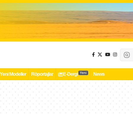
Yeni
Yeni Modeller
Röportajlar
E-Dergi
News