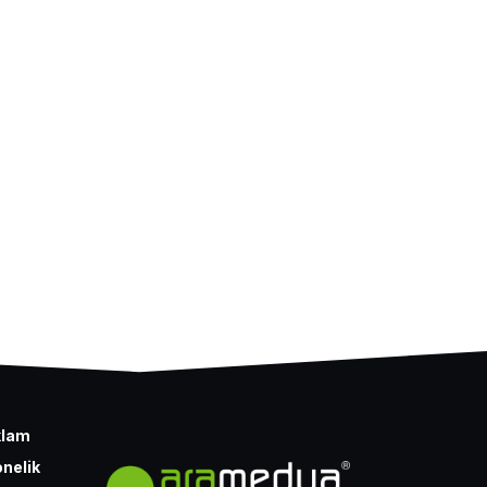
klam
nelik