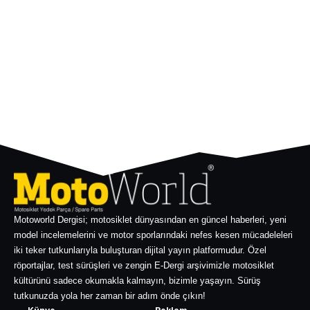
Motoworld Dergisi; motosiklet dünyasından en güncel haberleri, yeni
model incelemelerini ve motor sporlarındaki nefes kesen mücadeleleri
iki teker tutkunlarıyla buluşturan dijital yayın platformudur. Özel
röportajlar, test sürüşleri ve zengin E-Dergi arşivimizle motosiklet
kültürünü sadece okumakla kalmayın, bizimle yaşayın. Sürüş
tutkunuzda yola her zaman bir adım önde çıkın!