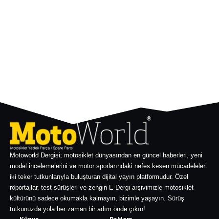
Motoworld Dergisi; motosiklet dünyasından en güncel haberleri, yeni
model incelemelerini ve motor sporlarındaki nefes kesen mücadeleleri
iki teker tutkunlarıyla buluşturan dijital yayın platformudur. Özel
röportajlar, test sürüşleri ve zengin E-Dergi arşivimizle motosiklet
kültürünü sadece okumakla kalmayın, bizimle yaşayın. Sürüş
tutkunuzda yola her zaman bir adım önde çıkın!