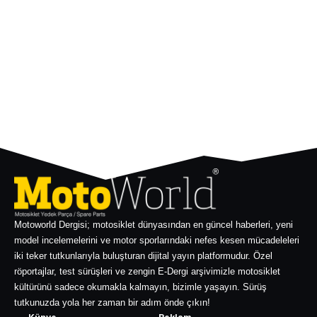
Motoworld Dergisi; motosiklet dünyasından en güncel haberleri, yeni
model incelemelerini ve motor sporlarındaki nefes kesen mücadeleleri
iki teker tutkunlarıyla buluşturan dijital yayın platformudur. Özel
röportajlar, test sürüşleri ve zengin E-Dergi arşivimizle motosiklet
kültürünü sadece okumakla kalmayın, bizimle yaşayın. Sürüş
tutkunuzda yola her zaman bir adım önde çıkın!