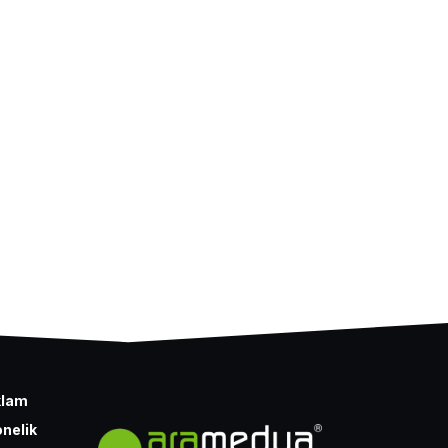
klam
nelik