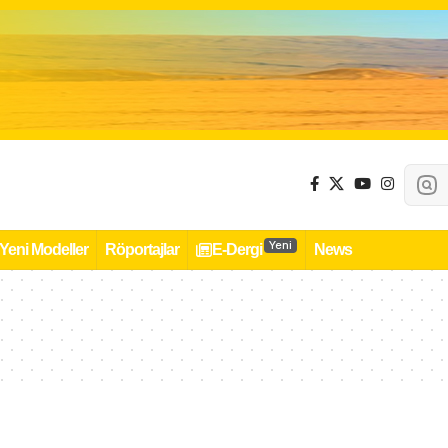
Yeni
Yeni Modeller
Röportajlar
E-Dergi
News