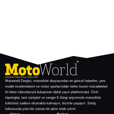
Motoworld Dergisi; motosiklet dünyasından en güncel haberleri, yeni
model incelemelerini ve motor sporlarındaki nefes kesen mücadeleleri
iki teker tutkunlarıyla buluşturan dijital yayın platformudur. Özel
röportajlar, test sürüşleri ve zengin E-Dergi arşivimizle motosiklet
kültürünü sadece okumakla kalmayın, bizimle yaşayın. Sürüş
tutkunuzda yola her zaman bir adım önde çıkın!