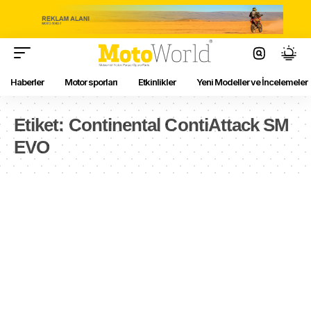
Haberler
Motor sporları
Etkinlikler
Yeni Modeller ve İncelemeler
Etiket:
Continental ContiAttack SM
EVO