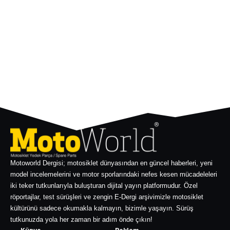
Motoworld Dergisi; motosiklet dünyasından en güncel haberleri, yeni
model incelemelerini ve motor sporlarındaki nefes kesen mücadeleleri
iki teker tutkunlarıyla buluşturan dijital yayın platformudur. Özel
röportajlar, test sürüşleri ve zengin E-Dergi arşivimizle motosiklet
kültürünü sadece okumakla kalmayın, bizimle yaşayın. Sürüş
tutkunuzda yola her zaman bir adım önde çıkın!