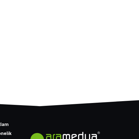
klam
nelik