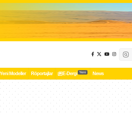
Yeni
Yeni Modeller
Röportajlar
E-Dergi
News