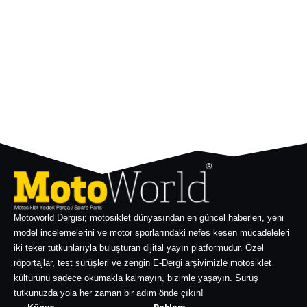
Motoworld Dergisi; motosiklet dünyasından en güncel haberleri, yeni
model incelemelerini ve motor sporlarındaki nefes kesen mücadeleleri
iki teker tutkunlarıyla buluşturan dijital yayın platformudur. Özel
röportajlar, test sürüşleri ve zengin E-Dergi arşivimizle motosiklet
kültürünü sadece okumakla kalmayın, bizimle yaşayın. Sürüş
tutkunuzda yola her zaman bir adım önde çıkın!