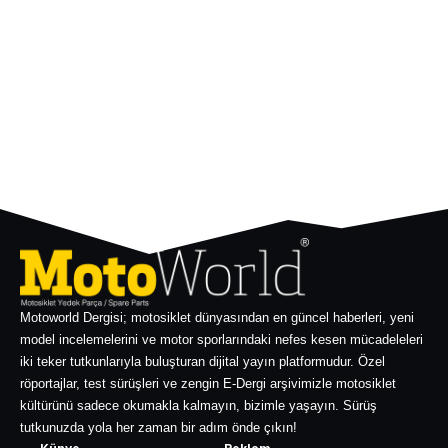
Motoworld Dergisi; motosiklet dünyasından en güncel haberleri, yeni
model incelemelerini ve motor sporlarındaki nefes kesen mücadeleleri
iki teker tutkunlarıyla buluşturan dijital yayın platformudur. Özel
röportajlar, test sürüşleri ve zengin E-Dergi arşivimizle motosiklet
kültürünü sadece okumakla kalmayın, bizimle yaşayın. Sürüş
tutkunuzda yola her zaman bir adım önde çıkın!