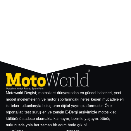
Motoworld Dergisi; motosiklet dünyasından en güncel haberleri, yeni
model incelemelerini ve motor sporlarındaki nefes kesen mücadeleleri
iki teker tutkunlarıyla buluşturan dijital yayın platformudur. Özel
röportajlar, test sürüşleri ve zengin E-Dergi arşivimizle motosiklet
kültürünü sadece okumakla kalmayın, bizimle yaşayın. Sürüş
tutkunuzda yola her zaman bir adım önde çıkın!