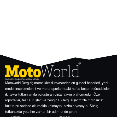
Motoworld Dergisi; motosiklet dünyasından en güncel haberleri, yeni
model incelemelerini ve motor sporlarındaki nefes kesen mücadeleleri
iki teker tutkunlarıyla buluşturan dijital yayın platformudur. Özel
röportajlar, test sürüşleri ve zengin E-Dergi arşivimizle motosiklet
kültürünü sadece okumakla kalmayın, bizimle yaşayın. Sürüş
tutkunuzda yola her zaman bir adım önde çıkın!