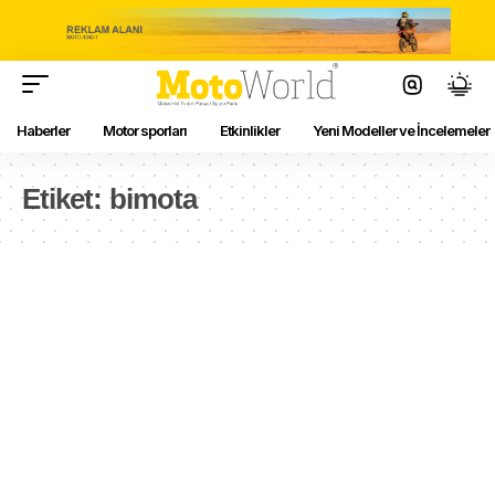
Haberler
Motor sporları
Etkinlikler
Yeni Modeller ve İncelemeler
Etiket:
bimota