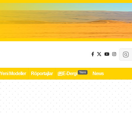
Yeni
Yeni Modeller
Röportajlar
E-Dergi
News