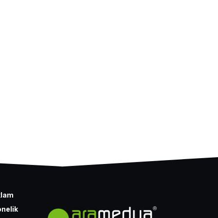
klam
nelik