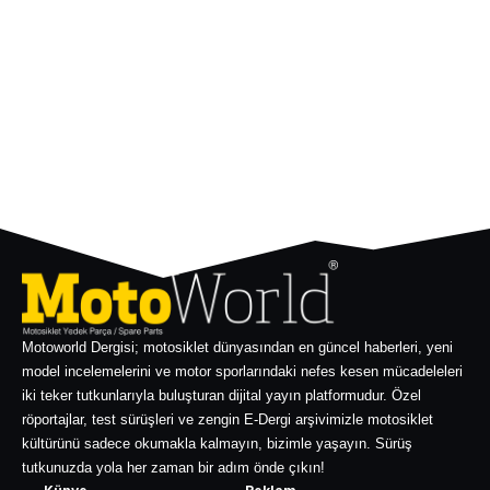
Motoworld Dergisi; motosiklet dünyasından en güncel haberleri, yeni
model incelemelerini ve motor sporlarındaki nefes kesen mücadeleleri
iki teker tutkunlarıyla buluşturan dijital yayın platformudur. Özel
röportajlar, test sürüşleri ve zengin E-Dergi arşivimizle motosiklet
kültürünü sadece okumakla kalmayın, bizimle yaşayın. Sürüş
tutkunuzda yola her zaman bir adım önde çıkın!