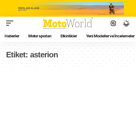
Haberler
Motor sporları
Etkinlikler
Yeni Modeller ve İncelemeler
Etiket:
asterion