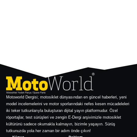
Motoworld Dergisi; motosiklet dünyasından en güncel haberleri, yeni
model incelemelerini ve motor sporlarındaki nefes kesen mücadeleleri
iki teker tutkunlarıyla buluşturan dijital yayın platformudur. Özel
röportajlar, test sürüşleri ve zengin E-Dergi arşivimizle motosiklet
kültürünü sadece okumakla kalmayın, bizimle yaşayın. Sürüş
tutkunuzda yola her zaman bir adım önde çıkın!