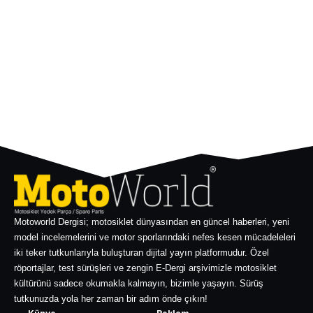
Motoworld Dergisi; motosiklet dünyasından en güncel haberleri, yeni
model incelemelerini ve motor sporlarındaki nefes kesen mücadeleleri
iki teker tutkunlarıyla buluşturan dijital yayın platformudur. Özel
röportajlar, test sürüşleri ve zengin E-Dergi arşivimizle motosiklet
kültürünü sadece okumakla kalmayın, bizimle yaşayın. Sürüş
tutkunuzda yola her zaman bir adım önde çıkın!