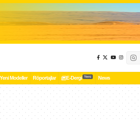
Yeni
Yeni Modeller
Röportajlar
E-Dergi
News