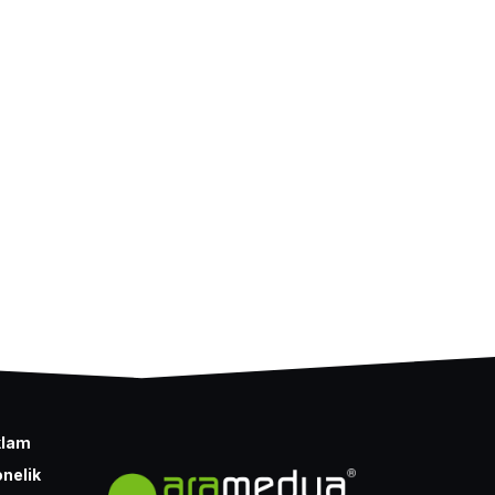
klam
nelik