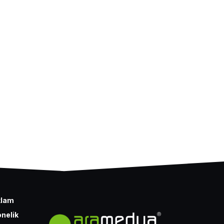
klam
nelik