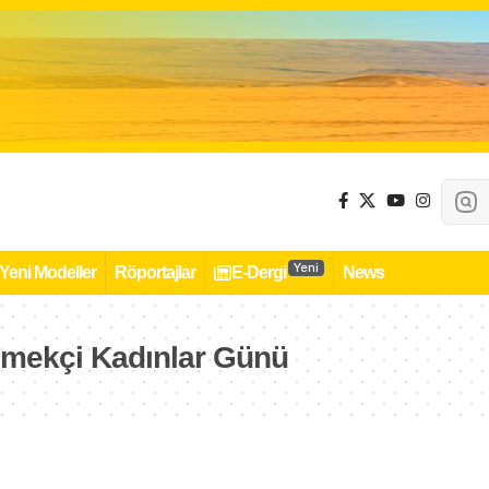
Yeni
Yeni Modeller
Röportajlar
E-Dergi
News
Emekçi Kadınlar Günü