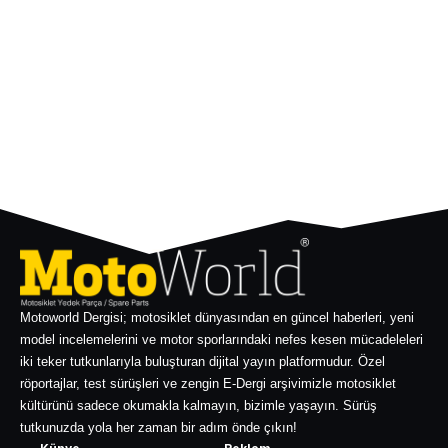
Motoworld Dergisi; motosiklet dünyasından en güncel haberleri, yeni
model incelemelerini ve motor sporlarındaki nefes kesen mücadeleleri
iki teker tutkunlarıyla buluşturan dijital yayın platformudur. Özel
röportajlar, test sürüşleri ve zengin E-Dergi arşivimizle motosiklet
kültürünü sadece okumakla kalmayın, bizimle yaşayın. Sürüş
tutkunuzda yola her zaman bir adım önde çıkın!