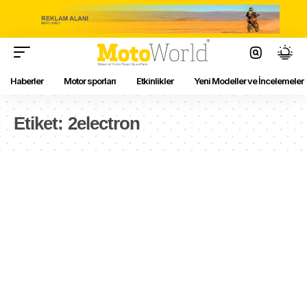
Haberler
Motor sporları
Etkinlikler
Yeni Modeller ve İncelemeler
Etiket:
2electron