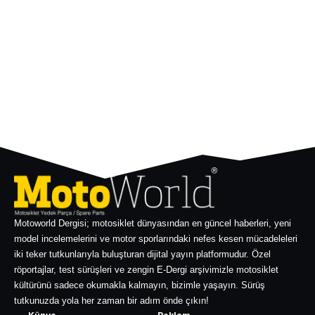
Motoworld Dergisi; motosiklet dünyasından en güncel haberleri, yeni
model incelemelerini ve motor sporlarındaki nefes kesen mücadeleleri
iki teker tutkunlarıyla buluşturan dijital yayın platformudur. Özel
röportajlar, test sürüşleri ve zengin E-Dergi arşivimizle motosiklet
kültürünü sadece okumakla kalmayın, bizimle yaşayın. Sürüş
tutkunuzda yola her zaman bir adım önde çıkın!