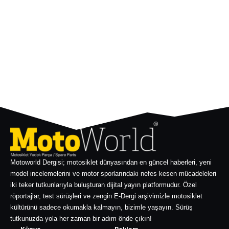
Motoworld Dergisi; motosiklet dünyasından en güncel haberleri, yeni
model incelemelerini ve motor sporlarındaki nefes kesen mücadeleleri
iki teker tutkunlarıyla buluşturan dijital yayın platformudur. Özel
röportajlar, test sürüşleri ve zengin E-Dergi arşivimizle motosiklet
kültürünü sadece okumakla kalmayın, bizimle yaşayın. Sürüş
tutkunuzda yola her zaman bir adım önde çıkın!