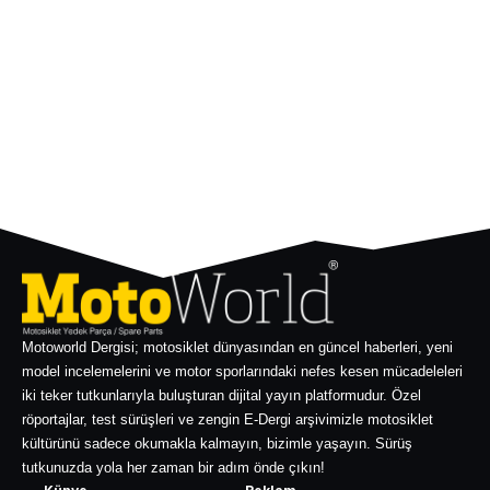
Motoworld Dergisi; motosiklet dünyasından en güncel haberleri, yeni
model incelemelerini ve motor sporlarındaki nefes kesen mücadeleleri
iki teker tutkunlarıyla buluşturan dijital yayın platformudur. Özel
röportajlar, test sürüşleri ve zengin E-Dergi arşivimizle motosiklet
kültürünü sadece okumakla kalmayın, bizimle yaşayın. Sürüş
tutkunuzda yola her zaman bir adım önde çıkın!