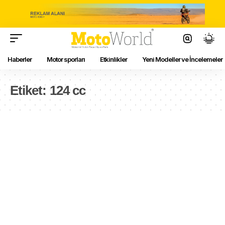
Haberler
Motor sporları
Etkinlikler
Yeni Modeller ve İncelemeler
Etiket:
124 cc