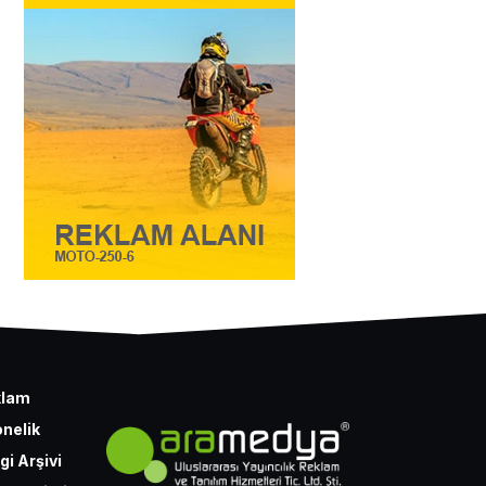
klam
nelik
gi Arşivi