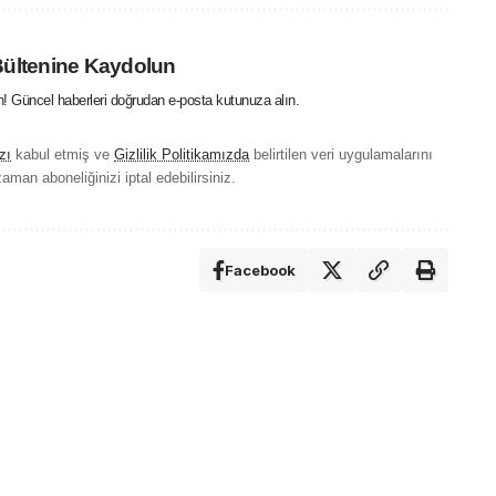
Bültenine Kaydolun
in! Güncel haberleri doğrudan e-posta kutunuza alın.
zı
kabul etmiş ve
Gizlilik Politikamızda
belirtilen veri uygulamalarını
aman aboneliğinizi iptal edebilirsiniz.
Facebook