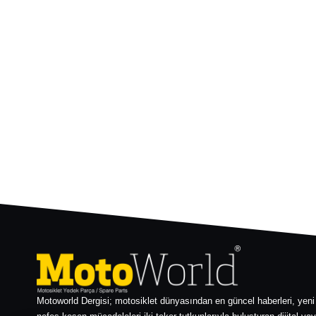
Motoworld Dergisi; motosiklet dünyasından en güncel haberleri, yeni