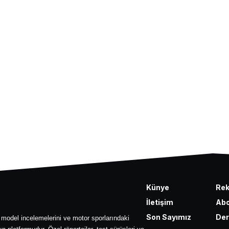
Künye
Re
İletişim
Abo
Son Sayımız
Der
 model incelemelerini ve motor sporlarındaki