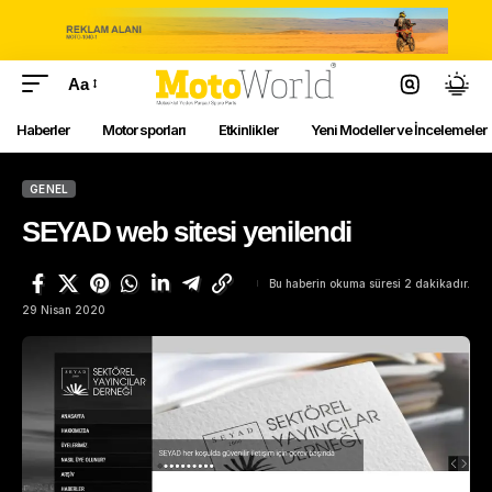
Aa
Haberler
Motor sporları
Etkinlikler
Yeni Modeller ve İncelemeler
GENEL
SEYAD web sitesi yenilendi
Bu haberin okuma süresi 2 dakikadır.
29 Nisan 2020