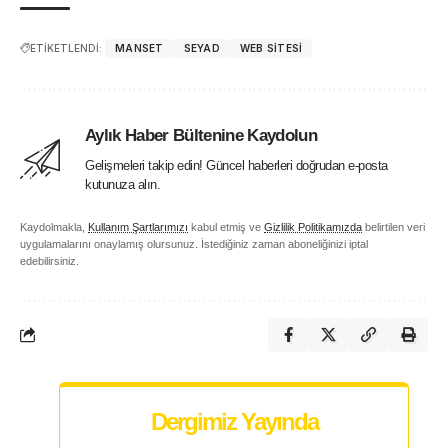
ETİKETLENDİ:
MANSET
SEYAD
WEB SITESI
Aylık Haber Bültenine Kaydolun
Gelişmeleri takip edin! Güncel haberleri doğrudan e-posta
kutunuza alın.
Kaydolmakla,
Kullanım Şartlarımızı
kabul etmiş ve
Gizlilik Politikamızda
belirtilen veri
uygulamalarını onaylamış olursunuz. İstediğiniz zaman aboneliğinizi iptal
edebilirsiniz.
Dergimiz Yayında