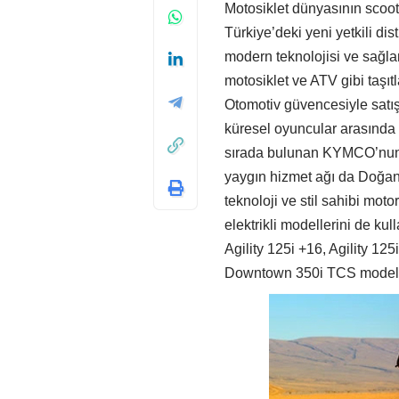
Motosiklet dünyasının scoo
Türkiye’deki yeni yetkili d
modern teknolojisi ve sağl
motosiklet ve ATV gibi taşı
Otomotiv güvencesiyle satış
küresel oyuncular arasında 
sırada bulunan KYMCO’nun, 
yaygın hizmet ağı da Doğan
teknoloji ve stil sahibi mo
elektrikli modellerini de ku
Agility 125i +16, Agility 12
Downtown 350i TCS modeller