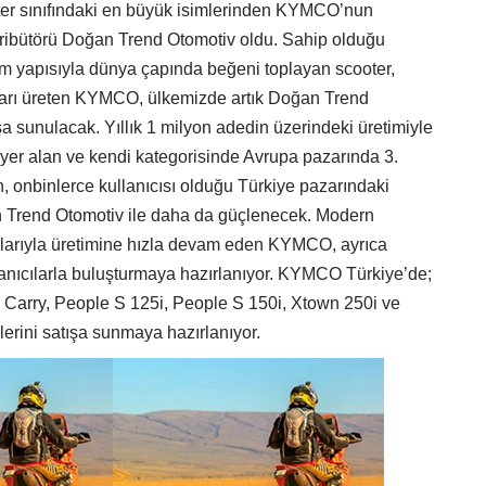
ter sınıfındaki en büyük isimlerinden KYMCO’nun
istribütörü Doğan Trend Otomotiv oldu. Sahip olduğu
am yapısıyla dünya çapında beğeni toplayan scooter,
tları üreten KYMCO, ülkemizde artık Doğan Trend
a sunulacak. Yıllık 1 milyon adedin üzerindeki üretimiyle
yer alan ve kendi kategorisinde Avrupa pazarında 3.
onbinlerce kullanıcısı olduğu Türkiye pazarındaki
 Trend Otomotiv ile daha da güçlenecek. Modern
torlarıyla üretimine hızla devam eden KYMCO, ayrıca
llanıcılarla buluşturmaya hazırlanıyor. KYMCO Türkiye’de;
5i Carry, People S 125i, People S 150i, Xtown 250i ve
ini satışa sunmaya hazırlanıyor.