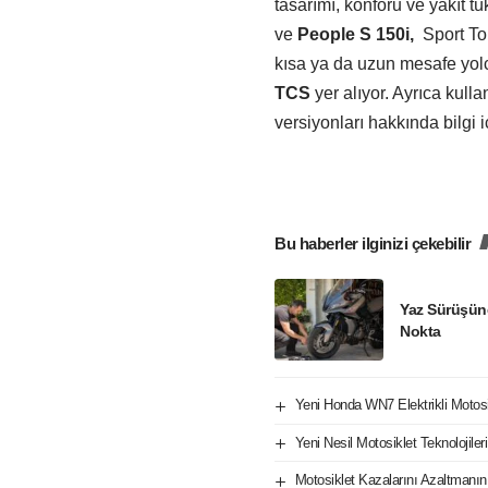
tasarımı, konforu ve yakıt t
ve
People S 150i,
Sport To
kısa ya da uzun mesafe yo
TCS
yer alıyor. Ayrıca kul
versiyonları hakkında bilgi 
Bu haberler ilginizi çekebilir
Yaz Sürüşün
Nokta
Yeni Honda WN7 Elektrikli Motos
Yeni Nesil Motosiklet Teknolojile
Motosiklet Kazalarını Azaltmanın