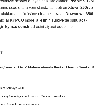
üketimiyle scooter dünyasında fark yaratan
People S 125i
uring scooterlara yeni standartlar getiren
Xtown 250i
ve
lculuklarda sürücüsüne dinamizm katan
Downtown 350i
lanıcılar KYMCO model ailesinin Türkiye’de sunulacak
için
kymco.com.tr
adresini ziyaret edebilirler.
e Çıkmadan Önce: Motosikletinizde Kontrol Etmeniz Gereken 8
iklet Sahneye Çıktı
ri Sürüş Güvenliğini ve Konforunu Yeniden Tanımlıyor
 Yolu Güvenli Sürüşten Geçiyor