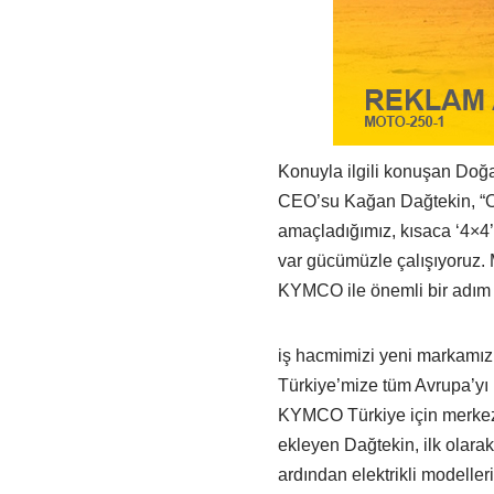
Konuyla ilgili konuşan Doğ
CEO’su Kağan Dağtekin, “Ot
amaçladığımız, kısaca ‘4×4’ 
var gücümüzle çalışıyoruz. 
KYMCO ile önemli bir adım 
iş hacmimizi yeni markamız
Türkiye’mize tüm Avrupa’yı 
KYMCO Türkiye için merkezi 
ekleyen Dağtekin, ilk olara
ardından elektrikli modeller