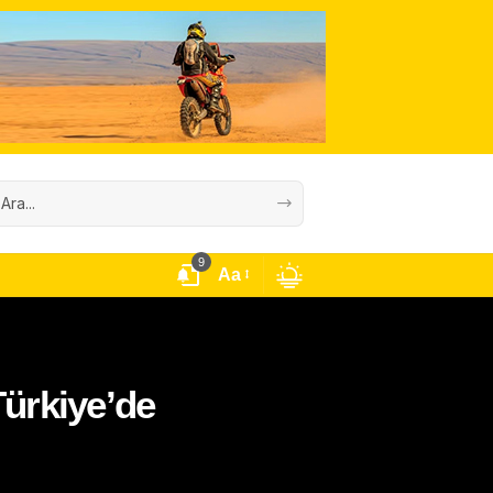
9
Aa
ürkiye’de