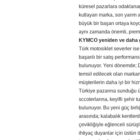
küresel pazarlara odaklanara
kutlayan marka, son yarım 
büyük bir başarı ortaya koy
aynı zamanda önemli, premi
KYMCO yeniden ve daha g
Türk motosiklet severler is
başarılı bir satış performan
bulunuyor. Yeni dönemde; D
temsil edilecek olan markan
müşterilerin daha iyi bir hi
Türkiye pazarına sunduğu ü
sccoterlarına, keyifli şehir
bulunuyor. Bu yeni güç birl
arasında; kalabalık kentlerd
çevikliğiyle eğlenceli sürüş
ihtiyaç duyanlar için üstün 