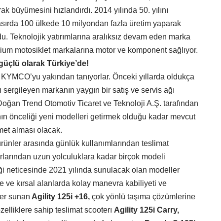
k büyümesini hızlandırdı. 2014 yılında 50. yılını
asırda 100 ülkede 10 milyondan fazla üretim yaparak
du. Teknolojik yatırımlarına aralıksız devam eden marka
um motosiklet markalarına motor ve komponent sağlıyor.
üçlü olarak Türkiye’de!
e KYMCO’yu yakından tanıyorlar. Önceki yıllarda oldukça
sı sergileyen markanın yaygın bir satış ve servis ağı
oğan Trend Otomotiv Ticaret ve Teknoloji A.Ş. tarafından
ın önceliği yeni modelleri getirmek olduğu kadar mevcut
zmet alması olacak.
rünler arasında günlük kullanımlarından teslimat
 turlarından uzun yolculuklara kadar birçok modeli
iği neticesinde 2021 yılında sunulacak olan modeller
e ve kırsal alanlarda kolay manevra kabiliyeti ve
ler sunan
Agility 125i +16,
çok yönlü taşıma çözümlerine
özelliklere sahip teslimat scooterı
Agility 125i Carry,