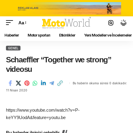
Aa
Haberler
Motor sporları
Etkinlikler
Yeni Modeller ve İncelemeler
GENEL
Schaeffler “Together we strong”
videosu
Bu haberin okuma süresi 0 dakikadır.
11 Nisan 2020
https://www.youtube.com/watch?v=P-
keYY9UodA&feature=youtu.be
Bu haberler ilginizi çekebilir