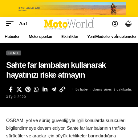
Aa
Haberler
Motor sporları
Etkinlikler
Yeni Modeller ve İncelemeler
GENEL
Sahte far lambaları kullanarak
hayatınızı riske atmayın
Bu haberin okuma süresi 2 dakikadır.
3 Eylül 2020
OSRAM, yol ve sürüş güvenliğiyle ilgili konularda sürücüleri
bilgilendirmeye devam ediyor. Sahte far lambalarının trafikte
sürücüler ve araçlar için büyük tehlikeler barındırdığına